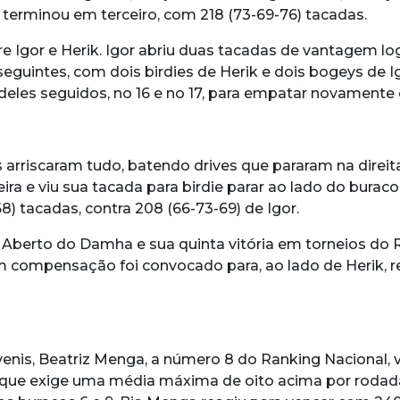
 terminou em terceiro, com 218 (73-69-76) tacadas.
e Igor e Herik. Igor abriu duas tacadas de vantagem log
guintes, com dois birdies de Herik e dois bogeys de Ig
s deles seguidos, no 16 e no 17, para empatar novamente 
arriscaram tudo, batendo drives que pararam na direit
ira e viu sua tacada para birdie parar ao lado do bura
8) tacadas, contra 208 (66-73-69) de Igor.
o Aberto do Damha e sua quinta vitória em torneios do
 compensação foi convocado para, ao lado de Herik, rep
nis, Beatriz Menga, a número 8 do Ranking Nacional, 
, o que exige uma média máxima de oito acima por roda