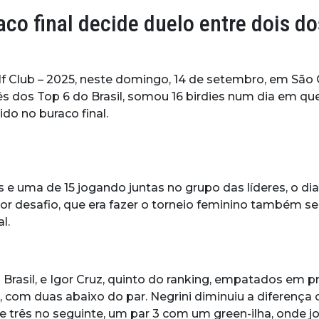
co final decide duelo entre dois do
f Club – 2025, neste domingo, 14 de setembro, em São C
rês dos Top 6 do Brasil, somou 16 birdies num dia em q
do no buraco final.
 e uma de 15 jogando juntas no grupo das líderes, o di
ior desafio, que era fazer o torneio feminino também s
l.
asil, e Igor Cruz, quinto do ranking, empatados em p
ro, com duas abaixo do par. Negrini diminuiu a diferença
5 e três no seguinte, um par 3 com um green-ilha, ond