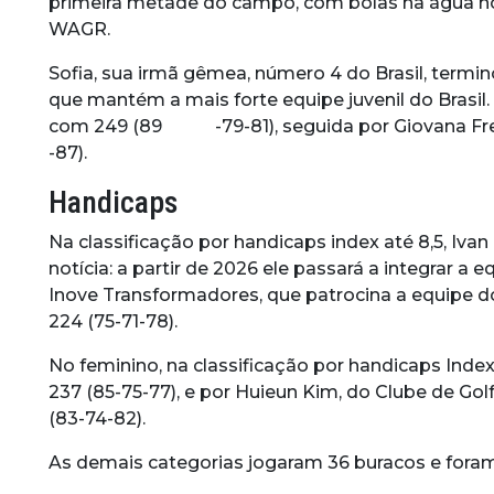
primeira metade do campo, com bolas na água nos
WAGR.
Sofia, sua irmã gêmea, número 4 do Brasil, term
que mantém a mais forte equipe juvenil do Brasil.
com 249 (89 -79-81), seguida por Giovana Frezza
-87).
Handicaps
Na classificação por handicaps index até 8,5, Iv
notícia: a partir de 2026 ele passará a integrar a
Inove Transformadores, que patrocina a equipe do
224 (75-71-78).
No feminino, na classificação por handicaps Inde
237 (85-75-77), e por Huieun Kim, do Clube de G
(83-74-82).
As demais categorias jogaram 36 buracos e for