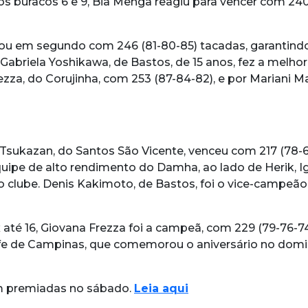
 buracos 6 e 9, Bia Menga reagiu para vencer com 240 
inou em segundo com 246 (81-80-85) tacadas, garantind
 Gabriela Yoshikawa, de Bastos, de 15 anos, fez a melho
, do Corujinha, com 253 (87-84-82), e por Mariani Ma
an Tsukazan, do Santos São Vicente, venceu com 217 (78
 equipe de alto rendimento do Damha, ao lado de Herik, I
 clube. Denis Kakimoto, de Bastos, foi o vice-campeão
x até 16, Giovana Frezza foi a campeã, com 229 (79-76-
olfe de Campinas, que comemorou o aniversário no domi
am premiadas no sábado.
Leia aqui