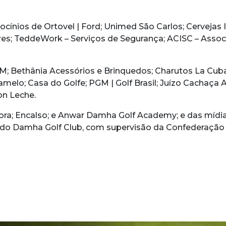
ocínios de Ortovel | Ford; Unimed São Carlos; Cervejas 
res; TeddeWork – Serviços de Segurança; ACISC – Associ
M; Bethânia Acessórios e Brinquedos; Charutos La Cuban
ramelo; Casa do Golfe; PGM | Golf Brasil; Juízo Cachaç
on Leche.
a; Encalso; e Anwar Damha Golf Academy; e das mídias
e do Damha Golf Club, com supervisão da Confederação 