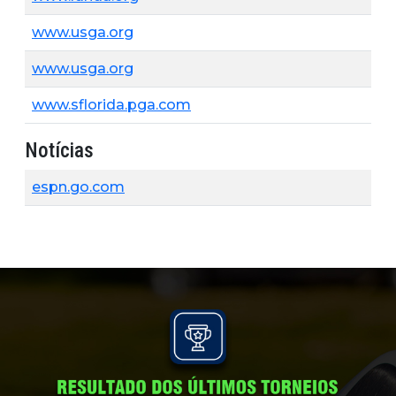
www.usga.org
www.usga.org
www.sflorida.pga.com
Notícias
espn.go.com