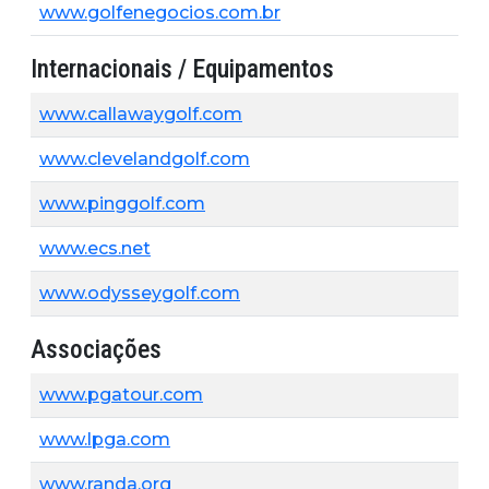
www.golfenegocios.com.br
Internacionais / Equipamentos
www.callawaygolf.com
www.clevelandgolf.com
www.pinggolf.com
www.ecs.net
www.odysseygolf.com
Associações
www.pgatour.com
www.lpga.com
www.randa.org